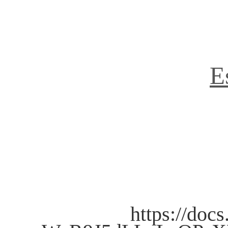
E
https://do