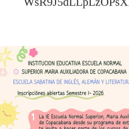
WsR9J5dLLpLzOPsXK4